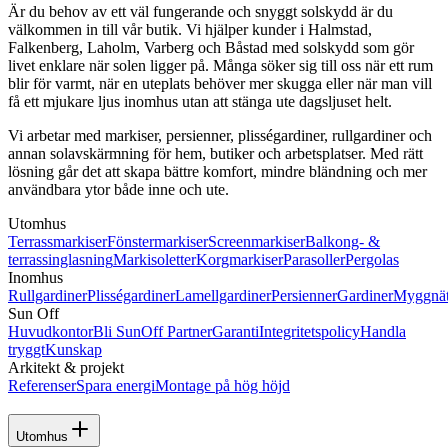
Är du behov av ett väl fungerande och snyggt solskydd är du
mönster,
välkommen in till vår butik. Vi hjälper kunder i Halmstad,
eller
Falkenberg, Laholm, Varberg och Båstad med solskydd som gör
lär
livet enklare när solen ligger på. Många söker sig till oss när ett rum
dig
blir för varmt, när en uteplats behöver mer skugga eller när man vill
mer
få ett mjukare ljus inomhus utan att stänga ute dagsljuset helt.
om
funktionella
Vi arbetar med markiser, persienner, plisségardiner, rullgardiner och
lösningar
annan solavskärmning för hem, butiker och arbetsplatser. Med rätt
som
lösning går det att skapa bättre komfort, mindre bländning och mer
styrning
användbara ytor både inne och ute.
med
fjärrkontroll
Utomhus
och
Terrassmarkiser
Fönstermarkiser
Screenmarkiser
Balkong- &
sol-
terrassinglasning
Markisoletter
Korgmarkiser
Parasoller
Pergolas
och
Inomhus
vindautomatik.
Rullgardiner
Plisségardiner
Lamellgardiner
Persienner
Gardiner
Myggnä
Vår
Sun Off
personal
Huvudkontor
Bli SunOff Partner
Garanti
Integritetspolicy
Handla
hjälper
tryggt
Kunskap
dig
Arkitekt & projekt
gärna
Referenser
Spara energi
Montage på hög höjd
med
tips,
rådgivning
Utomhus
och