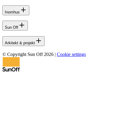
inspiration,
samt
Inomhus
med
projektering
och
Sun Off
genomförande.
Välkommen
Arkitekt & projekt
till
Larsfridsvägen
© Copyright Sun Off 2026
|
Cookie settings
9
i
Halmstad!