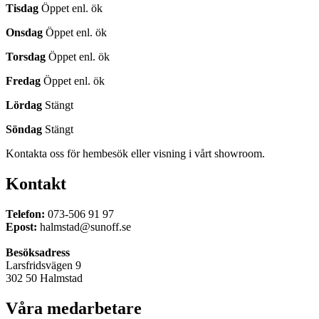
gardiner
Tisdag
Öppet enl. ök
eller
andra
Onsdag
Öppet enl. ök
solskydd?
Torsdag
Öppet enl. ök
Sun
Off
Fredag
Öppet enl. ök
i
Halmstad
Lördag
Stängt
har
butik
Söndag
Stängt
och
showroom
Kontakta oss för hembesök eller visning i vårt showroom.
med
stilrena,
Kontakt
effektiva
produkter
för
Telefon:
073-506 91 97
fönster,
Epost:
halmstad@sunoff.se
uteplats
och
Besöksadress
altan.
Larsfridsvägen 9
302 50 Halmstad
Hitta
det
Våra medarbetare
solskydd