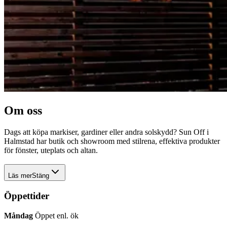
Om oss
Dags att köpa markiser, gardiner eller andra solskydd? Sun Off i
Halmstad har butik och showroom med stilrena, effektiva produkter
för fönster, uteplats och altan.
Läs mer
Stäng
Dags
Öppettider
att
köpa
Måndag
Öppet enl. ök
markiser,