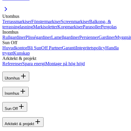
Utomhus
Terrassmarkiser
Fönstermarkiser
Screenmarkiser
Balkong- &
terrassinglasning
Markisoletter
Korgmarkiser
Parasoller
Pergolas
Inomhus
Rullgardiner
Plisségardiner
Lamellgardiner
Persienner
Gardiner
Myggnä
Sun Off
Huvudkontor
Bli SunOff Partner
Garanti
Integritetspolicy
Handla
tryggt
Kunskap
Arkitekt & projekt
Referenser
Spara energi
Montage på hög höjd
Utomhus
Inomhus
Sun Off
Arkitekt & projekt