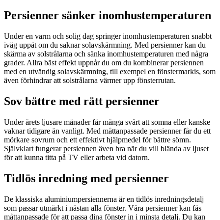
Persienner sänker inomhustemperaturen
Under en varm och solig dag springer inomhustemperaturen snabbt
iväg uppåt om du saknar solavskärmning. Med persienner kan du
skärma av solstrålarna och sänka inomhustemperaturen med några
grader. Allra bäst effekt uppnår du om du kombinerar persiennen
med en utvändig solavskärmning, till exempel en fönstermarkis, som
även förhindrar att solstrålarna värmer upp fönsterrutan.
Sov bättre med rätt persienner
Under årets ljusare månader får många svårt att somna eller kanske
vaknar tidigare än vanligt. Med måttanpassade persienner får du ett
mörkare sovrum och ett effektivt hjälpmedel för bättre sömn.
Självklart fungerar persiennen även bra när du vill blända av ljuset
för att kunna titta på TV eller arbeta vid datorn.
Tidlös inredning med persienner
De klassiska aluminiumpersiennerna är en tidlös inredningsdetalj
som passar utmärkt i nästan alla fönster. Våra persienner kan fås
måttanpassade för att passa dina fönster in i minsta detalj. Du kan