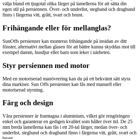
välja bland ett tjugotal olika färger på lamellerna för att sätta din
egen stil på persiennen. Över- och underlist, stegband och dragband
finns i färgerna vitt, grått, svart och brunt.
Frihängande eller för mellanglas?
SunOffs persienner kan monteras frihängande på insidan av ditt
fönster, alternativt mellan glasen för att bättre kunna skyddas mot till
exempel damm, husdjur eller barn som leker i närheten.
Styr persiennen med motor
Med en motoriserad manövrering kan du på ett bekvämt sätt styra
dina markiser. Sun Offs persienner kan fås med manuell eller
motoriserad styrning.
Färg och design
Våra persienner är framtagna i aluminium, vilket gör rengöringen
enkel och garanterar en gedigen kvalitet som håller över tid. De 25
mm breda lamellerna kan fås i ett 20-tal färger, medan över- och
underlist, stegband och dragband finns i färgerna vitt, grått, svart och
brunt.