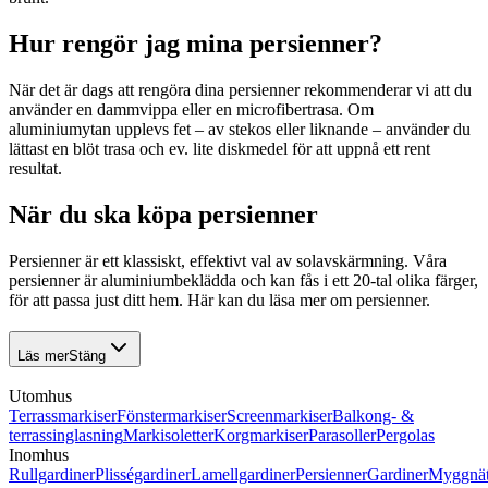
Hur rengör jag mina persienner?
När det är dags att rengöra dina persienner rekommenderar vi att du
använder en dammvippa eller en microfibertrasa. Om
aluminiumytan upplevs fet – av stekos eller liknande – använder du
lättast en blöt trasa och ev. lite diskmedel för att uppnå ett rent
resultat.
När du ska köpa persienner
Persienner är ett klassiskt, effektivt val av solavskärmning. Våra
persienner är aluminiumbeklädda och kan fås i ett 20-tal olika färger,
för att passa just ditt hem. Här kan du läsa mer om persienner.
Läs mer
Stäng
Persienner
Utomhus
är
Terrassmarkiser
Fönstermarkiser
Screenmarkiser
Balkong- &
ett
terrassinglasning
Markisoletter
Korgmarkiser
Parasoller
Pergolas
klassiskt,
Inomhus
effektivt
Rullgardiner
Plisségardiner
Lamellgardiner
Persienner
Gardiner
Myggnä