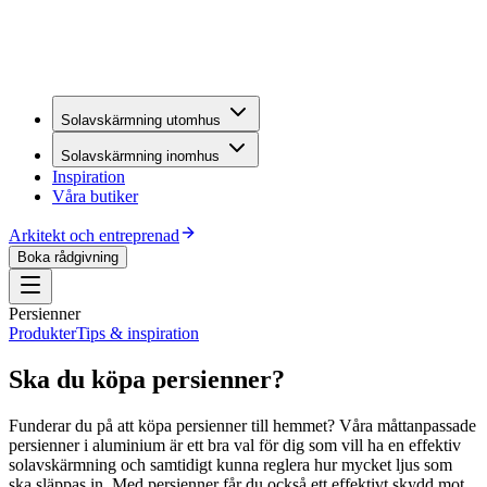
Solavskärmning utomhus
Solavskärmning inomhus
Inspiration
Våra butiker
Arkitekt och entreprenad
Boka rådgivning
Persienner
Produkter
Tips & inspiration
Ska du köpa persienner?
Funderar du på att köpa persienner till hemmet? Våra måttanpassade
persienner i aluminium är ett bra val för dig som vill ha en effektiv
solavskärmning och samtidigt kunna reglera hur mycket ljus som
ska släppas in. Med persienner får du också ett effektivt skydd mot