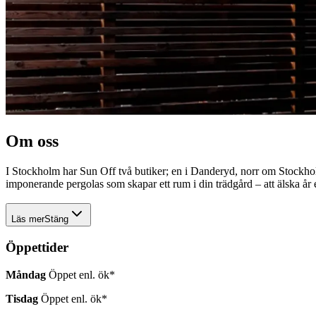
Om oss
I Stockholm har Sun Off två butiker; en i Danderyd, norr om Stockholms 
imponerande pergolas som skapar ett rum i din trädgård – att älska år e
Läs mer
Stäng
I
Öppettider
Stockholm
har
Måndag
Öppet enl. ök*
Sun
Off
Tisdag
Öppet enl. ök*
två