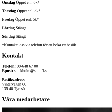
butiker;
Onsdag
Öppet enl. ök*
en
Torsdag
Öppet enl. ök*
i
Danderyd,
Fredag
Öppet enl. ök*
norr
om
Lördag
Stängt
Stockholms
city,
Söndag
Stängt
och
en
*Kontakta oss via telefon för att boka ett besök.
i
Tyresö.
Kontakt
I
Tyresö
hittar
Telefon:
08-648 67 00
du
Epost:
stockholm@sunoff.se
ett
komplett
Besöksadress
utbud
Vintervägen 66
av
135 40 Tyresö
solavskärmning;
från
Våra medarbetare
klassiska
aluminiumpersienner
till