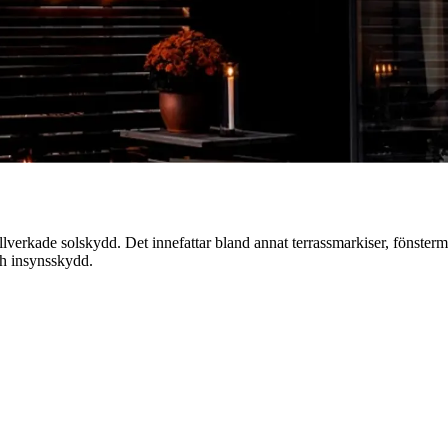
lverkade solskydd. Det innefattar bland annat terrassmarkiser, fönsterma
ch insynsskydd.