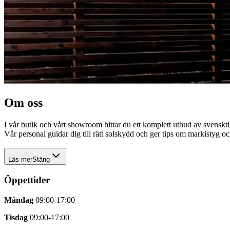
Om oss
I vår butik och vårt showroom hittar du ett komplett utbud av svensktil
Vår personal guidar dig till rätt solskydd och ger tips om markistyg o
Läs mer
Stäng
I
Öppettider
vår
butik
Måndag
09:00-17:00
och
vårt
Tisdag
09:00-17:00
showroom