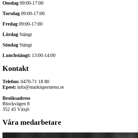
hittar
Onsdag
09:00-17:00
du
Torsdag
09:00-17:00
ett
komplett
Fredag
09:00-17:00
utbud
av
Lördag
Stängt
svensktillverkade
solskydd.
Söndag
Stängt
Det
innefattar
Lunchstängt:
13:00-14:00
bland
annat
Kontakt
terrassmarkiser,
fönstermarkiser,
screenmarkiser,
Telefon:
0470-71 18 80
plisségardiner,
Epost:
info@markispersienn.se
rullgardiner
och
Besöksadress
persienner.
Blockvägen 8
Vår
352 45 Växjö
personal
guidar
Våra medarbetare
dig
till
rätt