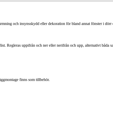
ng och insynsskydd eller dekoration för bland annat fönster i dörr elle
st. Regleras uppifrån och ner eller nerifrån och upp, alternativt båda s
äggmontage finns som tillbehör.