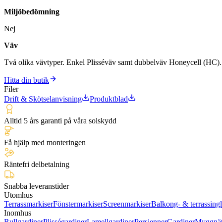
Miljöbedömning
Nej
Väv
Två olika vävtyper. Enkel Plisséväv samt dubbelväv Honeycell (HC).
Hitta din butik
Filer
Drift & Skötselanvisning
Produktblad
Alltid 5 års garanti på våra solskydd
Få hjälp med monteringen
Räntefri delbetalning
Snabba leveranstider
Utomhus
Terrassmarkiser
Fönstermarkiser
Screenmarkiser
Balkong- & terrassing
Inomhus
Rullgardiner
Plisségardiner
Lamellgardiner
Persienner
Gardiner
Myggnä