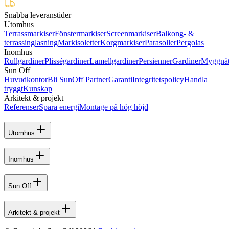
Snabba leveranstider
Utomhus
Terrassmarkiser
Fönstermarkiser
Screenmarkiser
Balkong- &
terrassinglasning
Markisoletter
Korgmarkiser
Parasoller
Pergolas
Inomhus
Rullgardiner
Plisségardiner
Lamellgardiner
Persienner
Gardiner
Myggnä
Sun Off
Huvudkontor
Bli SunOff Partner
Garanti
Integritetspolicy
Handla
tryggt
Kunskap
Arkitekt & projekt
Referenser
Spara energi
Montage på hög höjd
Utomhus
Inomhus
Sun Off
Arkitekt & projekt