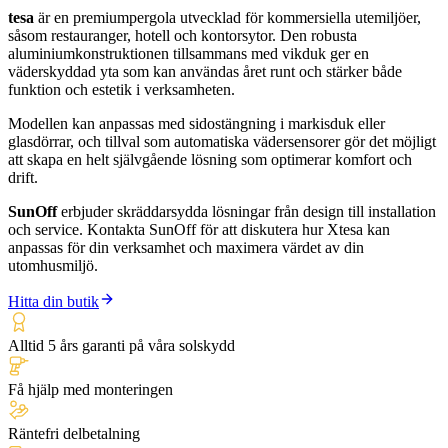
tesa
är en premiumpergola utvecklad för kommersiella utemiljöer,
såsom restauranger, hotell och kontorsytor. Den robusta
aluminiumkonstruktionen tillsammans med vikduk ger en
väderskyddad yta som kan användas året runt och stärker både
funktion och estetik i verksamheten.
Modellen kan anpassas med sidostängning i markisduk eller
glasdörrar, och tillval som automatiska vädersensorer gör det möjligt
att skapa en helt självgående lösning som optimerar komfort och
drift.
SunOff
erbjuder skräddarsydda lösningar från design till installation
och service. Kontakta SunOff för att diskutera hur Xtesa kan
anpassas för din verksamhet och maximera värdet av din
utomhusmiljö.
Hitta din butik
Alltid 5 års garanti på våra solskydd
Få hjälp med monteringen
Räntefri delbetalning