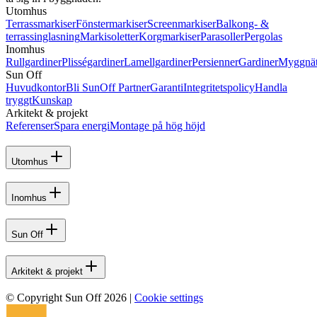
Utomhus
Terrassmarkiser
Fönstermarkiser
Screenmarkiser
Balkong- &
terrassinglasning
Markisoletter
Korgmarkiser
Parasoller
Pergolas
Inomhus
Rullgardiner
Plisségardiner
Lamellgardiner
Persienner
Gardiner
Myggnä
Sun Off
Huvudkontor
Bli SunOff Partner
Garanti
Integritetspolicy
Handla
tryggt
Kunskap
Arkitekt & projekt
Referenser
Spara energi
Montage på hög höjd
Utomhus
Inomhus
Sun Off
Arkitekt & projekt
© Copyright Sun Off 2026
|
Cookie settings