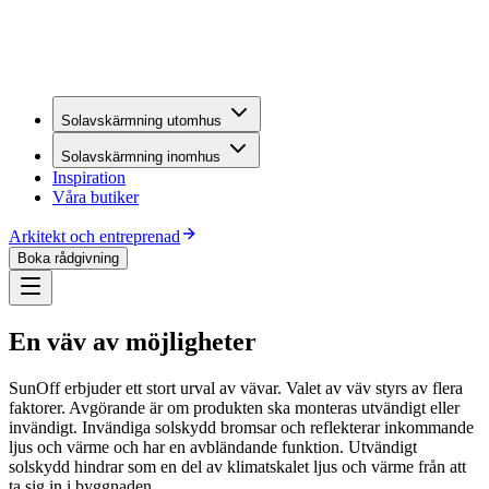
Solavskärmning utomhus
Solavskärmning inomhus
Inspiration
Våra butiker
Arkitekt och entreprenad
Boka rådgivning
En väv av möjligheter
SunOff erbjuder ett stort urval av vävar. Valet av väv styrs av flera
faktorer. Avgörande är om produkten ska monteras utvändigt eller
invändigt. Invändiga solskydd bromsar och reflekterar inkommande
ljus och värme och har en avbländande funktion. Utvändigt
solskydd hindrar som en del av klimatskalet ljus och värme från att
ta sig in i byggnaden.