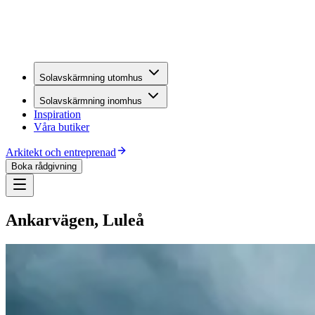
Solavskärmning utomhus
Solavskärmning inomhus
Inspiration
Våra butiker
Arkitekt och entreprenad
Boka rådgivning
Ankarvägen, Luleå