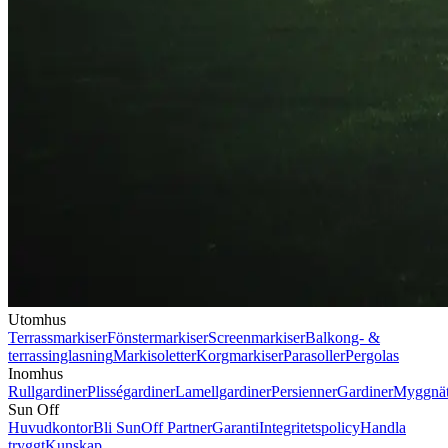
Utomhus
Terrassmarkiser
Fönstermarkiser
Screenmarkiser
Balkong- &
terrassinglasning
Markisoletter
Korgmarkiser
Parasoller
Pergolas
Inomhus
Rullgardiner
Plisségardiner
Lamellgardiner
Persienner
Gardiner
Myggnä
Sun Off
Huvudkontor
Bli SunOff Partner
Garanti
Integritetspolicy
Handla
tryggt
Kunskap