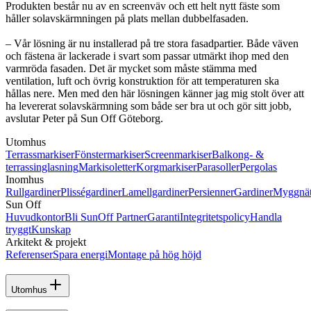
Produkten består nu av en screenväv och ett helt nytt fäste som
håller solavskärmningen på plats mellan dubbelfasaden.
– Vår lösning är nu installerad på tre stora fasadpartier. Både väven
och fästena är lackerade i svart som passar utmärkt ihop med den
varmröda fasaden. Det är mycket som måste stämma med
ventilation, luft och övrig konstruktion för att temperaturen ska
hållas nere. Men med den här lösningen känner jag mig stolt över att
ha levererat solavskärmning som både ser bra ut och gör sitt jobb,
avslutar Peter på Sun Off Göteborg.
Utomhus
Terrassmarkiser
Fönstermarkiser
Screenmarkiser
Balkong- &
terrassinglasning
Markisoletter
Korgmarkiser
Parasoller
Pergolas
Inomhus
Rullgardiner
Plisségardiner
Lamellgardiner
Persienner
Gardiner
Myggnä
Sun Off
Huvudkontor
Bli SunOff Partner
Garanti
Integritetspolicy
Handla
tryggt
Kunskap
Arkitekt & projekt
Referenser
Spara energi
Montage på hög höjd
Utomhus