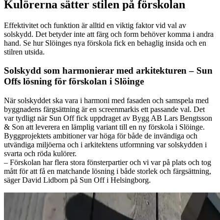
Kulörerna sätter stilen på förskolan
Effektivitet och funktion är alltid en viktig faktor vid val av
solskydd. Det betyder inte att färg och form behöver komma i andra
hand. Se hur Slöinges nya förskola fick en behaglig insida och en
stilren utsida.
Solskydd som harmonierar med arkitekturen – Sun
Offs lösning för förskolan i Slöinge
När solskyddet ska vara i harmoni med fasaden och samspela med
byggnadens färgsättning är en screenmarkis ett passande val. Det
var tydligt när Sun Off fick uppdraget av Bygg AB Lars Bengtsson
& Son att leverera en lämplig variant till en ny förskola i Slöinge.
Byggprojektets ambitioner var höga för både de invändiga och
utvändiga miljöerna och i arkitektens utformning var solskydden i
svarta och röda kulörer.
– Förskolan har flera stora fönsterpartier och vi var på plats och tog
mått för att få en matchande lösning i både storlek och färgsättning,
säger David Lidborn på Sun Off i Helsingborg.