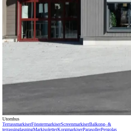
Utomhus
Terrassmarkiser
Fönstermarkiser
Screenmarkiser
Balkong- &
terrassinglasning
Markisoletter
Korgmarkiser
Parasoller
Pergolas