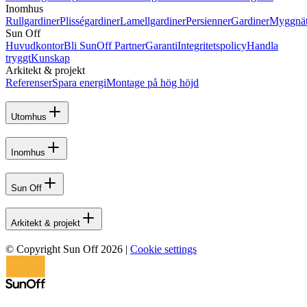
Inomhus
Rullgardiner
Plisségardiner
Lamellgardiner
Persienner
Gardiner
Myggnä
Sun Off
Huvudkontor
Bli SunOff Partner
Garanti
Integritetspolicy
Handla
tryggt
Kunskap
Arkitekt & projekt
Referenser
Spara energi
Montage på hög höjd
Utomhus
Inomhus
Sun Off
Arkitekt & projekt
© Copyright Sun Off 2026
|
Cookie settings