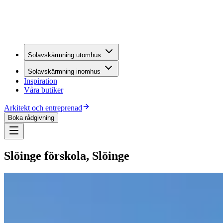
Solavskärmning utomhus
Solavskärmning inomhus
Inspiration
Våra butiker
Arkitekt och entreprenad
Boka rådgivning
Slöinge förskola, Slöinge